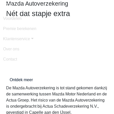
Mazda Autoverzekering
Nét dat stapje extra
Voordelen
Natuurlijk wil je je Mazda graag goed verzekeren.
Premie berekenen
Schade of diefstal, daar zit niemand op te wachten, maar
het kan iedereen overkomen. Daarom hebben we
Klantenservice
speciaal voor jou als Mazda rijder de Mazda
Autoverzekering samengesteld. Deze uitgebreide
Over ons
verzekering biedt goede service en gunstige
Contact
voorwaarden. Dat geeft een zeker gevoel!
Ontdek meer
De Mazda Autoverzekering is tot stand gekomen dankzij
de samenwerking tussen Mazda Motor Nederland en de
Actua Groep. Het risico van de Mazda Autoverzekering
is ondergebracht bij Actua Schadeverzekering N.V.,
gevestigd in Capelle aan den IJssel.